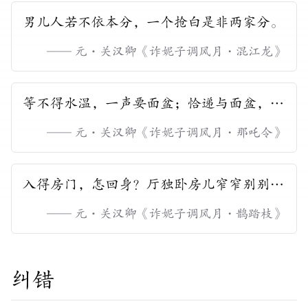
男儿人若不依本分，一个抢白是非两家分。
——
元
·
关汉卿
《
诈妮子调风月・混江龙
》
等不得水温，一声要面盆；恰递与面盆，一
声要手巾；却执与手巾，一声解纽门。
——
元
·
关汉卿
《
诈妮子调风月・那吒令
》
入得房门，怎回身？厅独卧房儿窄窄别别，
有甚铺呈？燕燕己身有甚么孝顺？拗不过哥
——
元
·
关汉卿
《
诈妮子调风月・鹊踏枝
》
哥行在意殷勤。
纠错