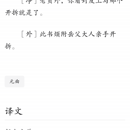
［净］老员外
，
你看封皮上写那个
开拆就是了
。
［外］此书烦附岳父大人亲手开
拆
。
元曲
译文