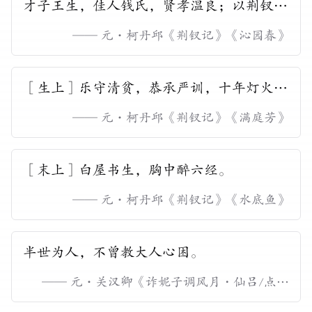
才子王生，佳人钱氏，贤孝温良；以荆钗为
聘，配为夫妇。
——
元
·
柯丹邱《荆钗记》
《
沁园春
》
［生上］乐守清贫，恭承严训，十年灯火相
亲。
——
元
·
柯丹邱《荆钗记》
《
满庭芳
》
［末上］白屋书生，胸中醉六经。
——
元
·
柯丹邱《荆钗记》
《
水底鱼
》
半世为人，不曾教大人心困。
——
元
·
关汉卿
《
诈妮子调风月・仙吕/点绛
唇
》