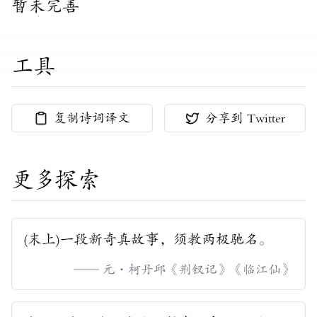
暂未完善
工具
复制诗词译文
分享到 Twitter
更多探索
(末上)一段新奇真故事，须教两极驰名。
——
元
·
柯丹邱《荆钗记》
《
临江仙
》