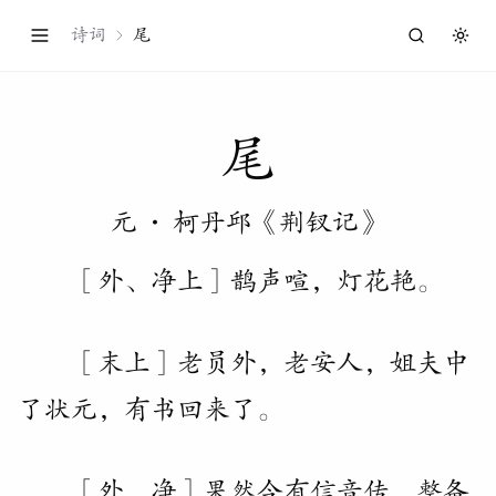
诗词
尾
Togg
尾
元
·
柯丹邱《荆钗记》
［外
、
净上］鹊声喧
，
灯花艳
。
［末上］老员外
，
老安人
，
姐夫中
了状元
，
有书回来了
。
［外
、
净］果然今有信音传
，
整备