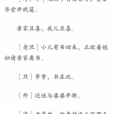
华堂开玳筵
。
亲家且喜
，
我儿且喜
。
［老旦］小儿有书回来
，
正欲着媳
妇请亲家看书
。
［旦］爹爹
，
书在此
。
［外］还送与婆婆开拆
。