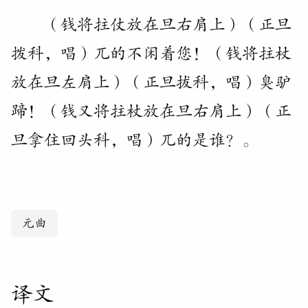
（
钱将拄仗放在旦右肩上
）
（
正旦
拨科
，
唱
）
兀的不闲着您
！
（
钱将拄杖
放在旦左肩上
）
（
正旦拔科
，
唱
）
臭驴
蹄
！
（
钱又将拄杖放在旦右肩上
）
（
正
旦拿住回头科
，
唱
）
兀的是谁
？
。
元曲
译文