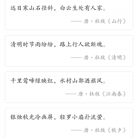
远目寒山石径斜，白云生处有人家。
——
唐
·
杜牧
《
山行
》
清明时节雨纷纷，路上行人欲断魂。
——
唐
·
杜牧
《
清明
》
千里莺啼绿映红，水村山郭酒旗风。
——
唐
·
杜牧
《
江南春
》
银烛秋光冷画屏，轻罗小扇扑流萤。
——
唐
·
杜牧
《
秋夕
》