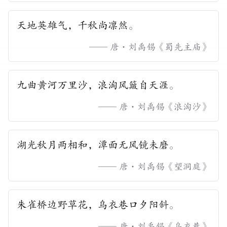
天地英雄气，千秋尚凛然。
——
唐
·
刘禹锡
《
蜀先主庙
》
九曲黄河万里沙，浪淘风簸自天涯。
——
唐
·
刘禹锡
《
浪淘沙
》
湖光秋月两相和，潭面无风镜未磨。
——
唐
·
刘禹锡
《
望洞庭
》
朱雀桥边野草花，乌衣巷口夕阳斜。
——
唐
·
刘禹锡
《
乌衣巷
》