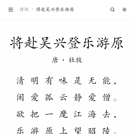
诗词
将赴吴兴登乐游原
Togg
将
赴
吴
兴
登
乐
游
原
唐
·
杜牧
清
明
有
味
是
无
能
，
闲
爱
孤
云
静
爱
僧
。
欲
把
一
麾
江
海
去
，
乐
游
原
上
望
昭
陵
。