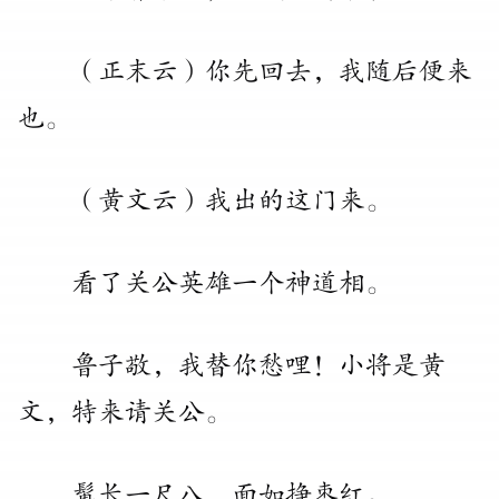
（
正末云
）
你先回去
，
我随后便来
也
。
（
黄文云
）
我出的这门来
。
看了关公英雄一个神道相
。
鲁子敬
，
我替你愁哩
！
小将是黄
文
，
特来请关公
。
髯长一尺八
，
面如挣枣红
。