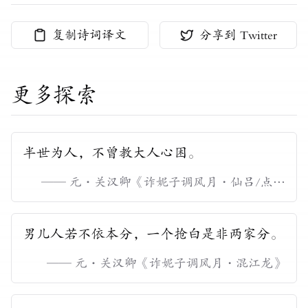
复制诗词译文
分享到 Twitter
更多探索
半世为人，不曾教大人心困。
——
元
·
关汉卿
《
诈妮子调风月・仙吕/点绛
唇
》
男儿人若不依本分，一个抢白是非两家分。
——
元
·
关汉卿
《
诈妮子调风月・混江龙
》