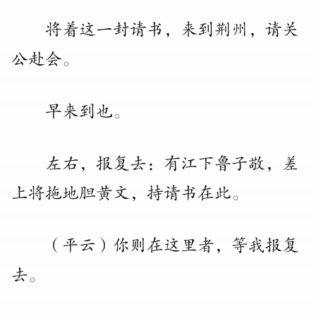
将着这一封请书
，
来到荆州
，
请关
公赴会
。
早来到也
。
左右
，
报复去：有江下鲁子敬
，
差
上将拖地胆黄文
，
持请书在此
。
（
平云
）
你则在这里者
，
等我报复
去
。