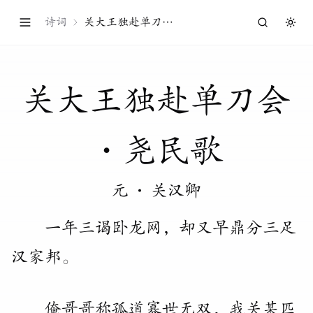
诗词
关大王独赴单刀
Togg
会・尧民歌
关
大
王
独
赴
单
刀
会
・
尧
民
歌
元
·
关汉卿
一年三谒卧龙网
，
却又早鼎分三足
汉家邦
。
俺哥哥称孤道寡世无双
，
我关某匹