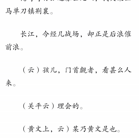
马单刀镇荆襄
。
长江
，
今经几战场
，
却正是后浪催
前浪
。
（
云
）
孩儿
，
门首觑者
，
看甚么人
来
。
（
关平云
）
理会的
。
（
黄文上
，
云
）
某乃黄文是也
。