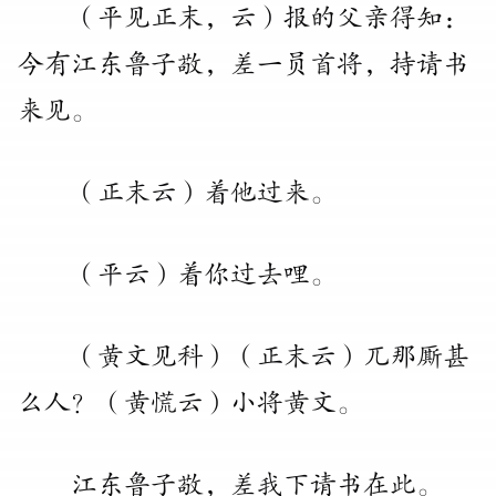
（
平见正末
，
云
）
报的父亲得知：
今有江东鲁子敬
，
差一员首将
，
持请书
来见
。
（
正末云
）
着他过来
。
（
平云
）
着你过去哩
。
（
黄文见科
）
（
正末云
）
兀那厮甚
么人
？
（
黄慌云
）
小将黄文
。
江东鲁子敬
，
差我下请书在此
。