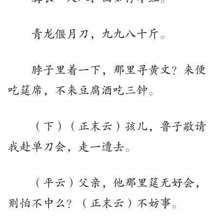
青龙偃月刀
，
九九八十斤
。
脖子里着一下
，
那里寻黄文
？
来便
吃筵席
，
不来豆腐酒吃三钟
。
（
下
）
（
正末云
）
孩儿
，
鲁子敬请
我赴单刀会
，
走一遭去
。
（
平云
）
父亲
，
他那里筵无好会
，
则怕不中么
？
（
正末云
）
不妨事
。