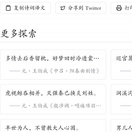
复制诗词译文
分享到 Twitter
打
更多探索
多情去后香留枕，好梦回时冷透衾，
巡官
闷愁山重海来深。
精彩
——
元
·
王伯成
《
中吕・阳春曲别情
》
—
虎视鲸吞相并，灭强秦已换炎刘姓。
涧溪
劫掠
——
元
·
王伯成
《
般涉调・哨遍项羽自
—
刎
》
怒激
半世为人，不曾教大人心困。
男儿