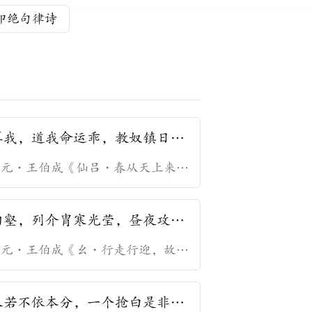
印绝句律诗
算我，道我命运乖，教奴镇日无
。
—
元
·
王伯成
《
仙吕・春从天上来闺
怨
》
沟壑，列介胄寒光莹，昼夜攻催
，爪牙脱落，羽翼雕零。
—
元
·
王伯成
《
幺・行走行迎，故然
刚强性。迤逗向垓心，预埋伏掩映山
形，猛围定。
》
人若不依本分，一个抢白是非两