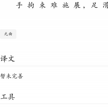
手
拘
束
难
施
展
，
足
元曲
译文
暂未完善
工具