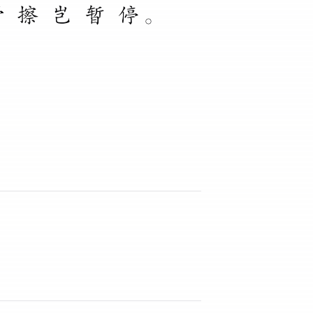
滑
擦
岂
暂
停
。