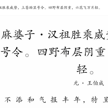
祖胜乘威势，上苍助显号令。四野布层阴重，六花飞万片轻。
麻
婆
子
・
汉
祖
胜
乘
威
号
令
。
四
野
布
层
阴
重
轻
。
元
·
王伯成
不
添
和
气
报
丰
年
，
特