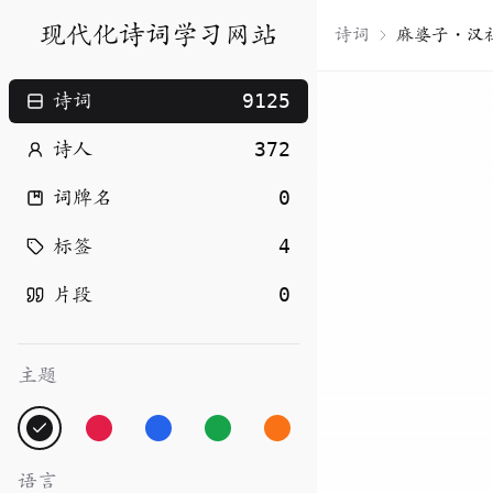
现代化诗词学习网站
诗词
麻婆子・汉
9125
诗词
372
诗人
0
词牌名
4
标签
0
片段
主题
语言