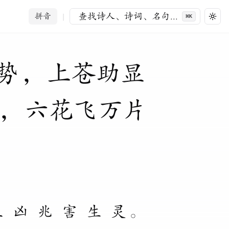
查找诗人、诗词、名句
...
拼音
|
⌘
K
Togg
势
，
上
苍
助
显
，
六
花
飞
万
片
呈
凶
兆
害
生
灵
。